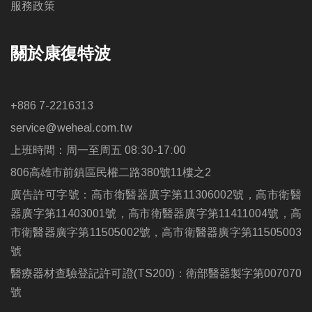
服務政策
關於康復特波
+886 7-2216313
service@weheal.com.tw
上班時間：周一至周五 08:30-17:00
806高雄市前鎮區民權二路380號11樓之2
廣告許可字號：高市衛醫器廣字第11306002號，高市衛醫
器廣字第11403001號，高市衛醫器廣字第11411004號，高
市衛醫器廣字第11505002號，高市衛醫器廣字第11505003
號
醫療器材查驗登記許可證(TS200)：衛部醫器製字第007070
號