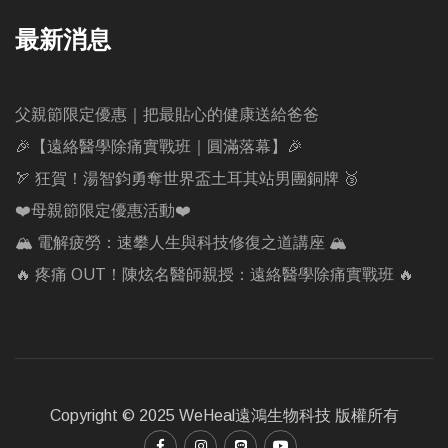
最新消息
父親節限定優惠｜把最貼心的健康送給爸爸
🎉【遠絡醫學除痛實戰班｜圓滿落幕】🎉
🏹 狂賀！湯智鈞勇奪世界盃土耳其站男團銅牌 🥉
❤️母親節限定優惠活動❤️
🏔️ 電解疲勞：速攀人生與科技修復之道講座 🏔️
🔥 疼痛 OUT！陳炫名醫師親授：遠絡醫學除痛實戰班 🔥
Copyright © 2025 WeHeal遠鴻生物科技 版權所有