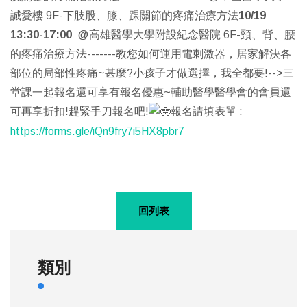
誠愛樓 9F
-下肢股、膝、踝關節的疼痛治療方法
10/19
13:30-17:00
@高雄醫學大學附設紀念醫院 6F
-頸、背、腰
的疼痛治療方法
-------
教您如何運用電刺激器，居家解決各
部位的局部性疼痛~
甚麼?小孩子才做選擇，我全都要!-->三
堂課一起報名還可享有報名優惠~
輔助醫學醫學會的會員還
可再享折扣!
趕緊手刀報名吧!
報名請填表單 :
https://forms.gle/iQn9fry7i5HX8pbr7
回列表
類別