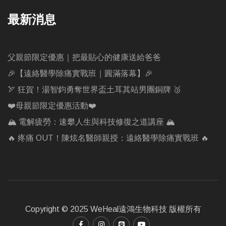
最新消息
父親節限定優惠｜把最貼心的健康送給爸爸
🎉【遠絡醫學除痛實戰班｜圓滿落幕】🎉
🏹 狂賀！湯智鈞勇奪世界盃土耳其站男團銅牌 🥉
❤️母親節限定優惠活動❤️
🏔️ 電解疲勞：速攀人生與科技修復之道講座 🏔️
🔥 疼痛 OUT！陳炫名醫師親授：遠絡醫學除痛實戰班 🔥
Copyright © 2025 WeHeal遠鴻生物科技 版權所有