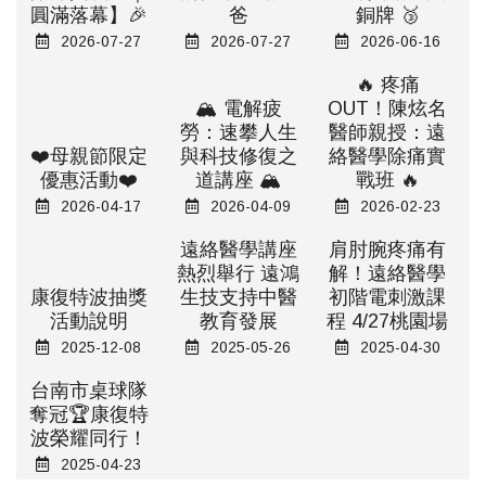
圓滿落幕】🎉
爸
銅牌 🥉
2026-07-27
2026-07-27
2026-06-16
🔥 疼痛
🏔️ 電解疲
OUT！陳炫名
勞：速攀人生
醫師親授：遠
❤️母親節限定
與科技修復之
絡醫學除痛實
優惠活動❤️
道講座 🏔️
戰班 🔥
2026-04-17
2026-04-09
2026-02-23
遠絡醫學講座
肩肘腕疼痛有
熱烈舉行 遠鴻
解！遠絡醫學
康復特波抽獎
生技支持中醫
初階電刺激課
活動說明
教育發展
程 4/27桃園場
2025-12-08
2025-05-26
2025-04-30
台南市桌球隊
奪冠🏆康復特
波榮耀同行！
2025-04-23