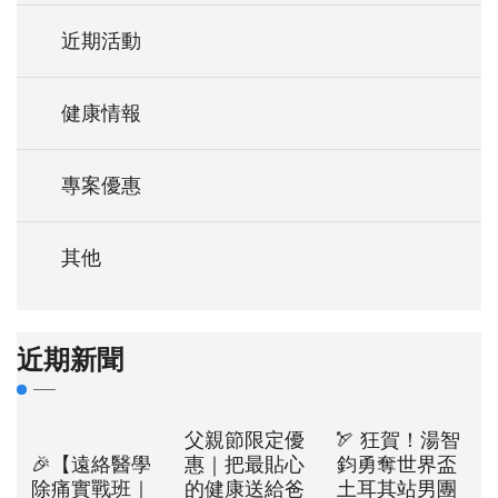
近期活動
健康情報
專案優惠
其他
近期新聞
父親節限定優
🏹 狂賀！湯智
🎉【遠絡醫學
惠｜把最貼心
鈞勇奪世界盃
除痛實戰班｜
的健康送給爸
土耳其站男團